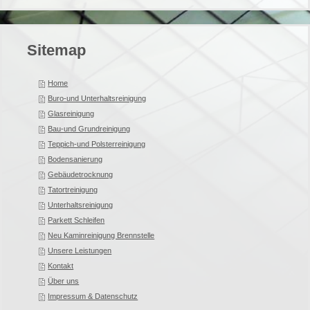
Sitemap
Home
Buro-und Unterhaltsreinigung
Glasreinigung
Bau-und Grundreinigung
Teppich-und Polsterreinigung
Bodensanierung
Gebäudetrocknung
Tatortreinigung
Unterhaltsreinigung
Parkett Schleifen
Neu Kaminreinigung Brennstelle
Unsere Leistungen
Kontakt
Über uns
Impressum & Datenschutz