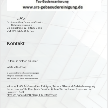
ILIAS
Schöneseiffen ReinigungService
Gebäudereinigung
Glockenstraße 12, 53123 Bonn
USt-IdNr. DE413637791
Kontakt
Rufen Sie einfach an unter
0228/ 28618403
E-Mail: info@srs-gebaeudereinigung.de
info@srs-gebaeudereinigung.de
oder nutzen Sie unser Kontaktformular.
Wir von ILIAS Schöneseiffen ReinigungService Glas-und Gebäudereinigung
freuen uns auf Ihr Feedback. Veröffentlichen Sie doch eine Rezension in
unserem Profil.
https://g.page/r/CV1kzQrgLI36EBM/review