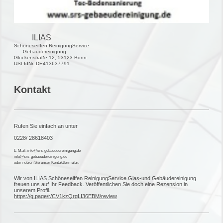
ILIAS
Schöneseiffen ReinigungService
Gebäudereinigung
Glockenstraße 12, 53123 Bonn
USt-IdNr. DE413637791
Kontakt
Rufen Sie einfach an unter
0228/ 28618403
E-Mail: info@srs-gebaeudereinigung.de
info@srs-gebaeudereinigung.de
oder nutzen Sie unser Kontaktformular.
Wir von ILIAS Schöneseiffen ReinigungService Glas-und Gebäudereinigung
freuen uns auf Ihr Feedback. Veröffentlichen Sie doch eine Rezension in
unserem Profil.
https://g.page/r/CV1kzQrgLI36EBM/review